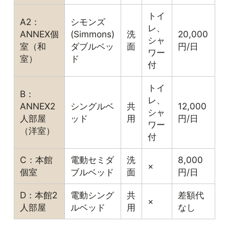
トイ
A2：
シモンズ
レ、
ANNEX個
(Simmons)
洗
20,000
シャ
室（和
ダブルベッ
面
円/日
ワー
室）
ド
付
トイ
B：
レ、
ANNEX2
シングルベ
共
12,000
シャ
人部屋
ッド
用
円/日
ワー
（洋室）
付
C：本館
電動セミダ
洗
8,000
×
個室
ブルベッド
面
円/日
D：本館2
電動シング
共
差額代
×
人部屋
ルベッド
用
なし