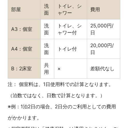
洗
トイレ、シ
部屋
費用
面
ャワー
洗
トイレ、シ
25,000円/
A3：個室
面
ャワー付
日
洗
20,000円/
A4：個室
トイレ付
面
日
共
B：2床室
×
差額代なし
用
注： 個室料は、1日使用料での計算となります。
（泊数ではなく、日数で計算となります。）
※例：1泊2日の場合、2日分のご利用としての費用
がかかります。